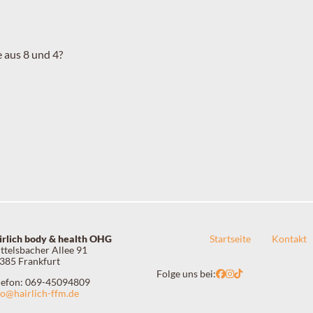
 aus 8 und 4?
irlich body & health OHG
Startseite
Kontakt
ttelsbacher Allee 91
385 Frankfurt
Folge uns bei:
lefon: 069-45094809
fo@hairlich-ffm.de