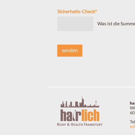
Sicherheits-Check
*
Was ist die Summe
senden
ha
Wi
60
Te
in